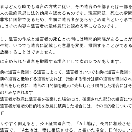
者はどんな時でも遺言の方式に従い、その遺言の全部または一部を
人の最終意思に法的効果を認めるものです。現実問題、死亡の瞬
非常に困難であるため、生前に遺言者があらかじめ遺言という形
にはその内容を遺言者の最終意思と認める事になるのです。
し、遺言の作成と遺言者の死亡との間には時間的間隔があること
生前、いつでも遺言に記載した意思を変更、撤回することができる
放棄することはできません。
に定められた遺言を撤回する場合として次の５つがあります。
前の遺言を撤回する遺言によって、遺言者はいつでも前の遺言を撤回す
前の遺言と抵触する遺言があれば、抵触する部分は前の遺言が撤回され
遺言をした後に、遺言の目的物を他人に売却したり贈与した場合には
のとみなされます
遺言者が故意に遺言書を破棄した場合には、破棄された部分の遺言に
遺言者が遺贈の目的物を故意に破棄した場合には、その目的物につい
す
りやすく例えると、公正証書遺言で、「A土地は、長男に相続させ
遺言で、「A土地は、妻に相続させる」と書いた場合、日付の古い