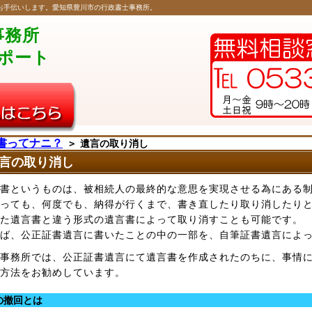
お手伝いします。愛知県豊川市の行政書士事務所。
事務所
ポート
書ってナニ？
> 遺言の取り消し
言の取り消し
書というものは、被相続人の最終的な意思を実現させる為にある
っても、何度でも、納得が行くまで、書き直したり取り消したりと
た遺言書と違う形式の遺言書によって取り消すことも可能です。
ば、公正証書遺言に書いたことの中の一部を、自筆証書遺言によ
事務所では、公正証書遺言にて遺言書を作成されたのちに、事情
方法をお勧めしています。
の撤回とは