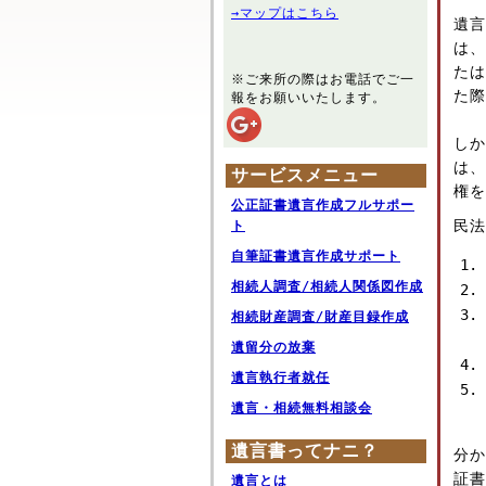
→マップはこちら
遺言
は、
たは
※ご来所の際はお電話でご一
た際
報をお願いいたします。
しか
は、
サービスメニュー
権を
公正証書遺言作成フルサポー
民法
ト
自筆証書遺言作成サポート
相続人調査/相続人関係図作成
相続財産調査/財産目録作成
遺留分の放棄
遺言執行者就任
遺言・相続無料相談会
遺言書ってナニ？
分か
証書
遺言とは