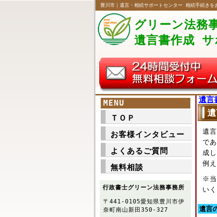
豊川市｜遺言・相続サポートセンター 相続手続きを
グリーン法務
遺言書作成 サ
遺言
MENU
遺
ＴＯＰ
遺言
お客様インタビュー
であ
よくあるご質問
成し
例え
無料相談
※当
行政書士グリーン法務事務所
いく
〒441-0105愛知県豊川市伊
遺言
奈町南山新田350-327